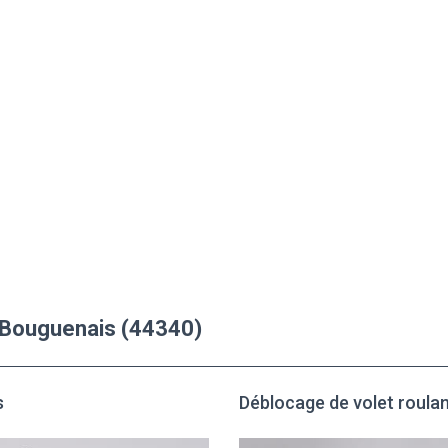
à Bouguenais (44340)
s
Déblocage de volet roula