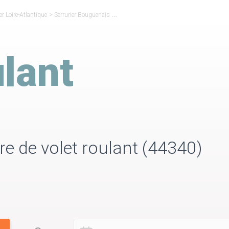
er Loire-Atlantique
>
Serrurier Bouguenais
>
Volet Roulant Bouguenais
lant
ure de volet roulant (44340)