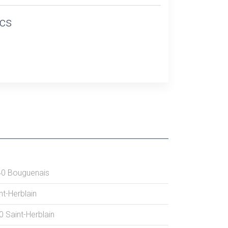
ics
40
Bouguenais
nt-Herblain
0
Saint-Herblain