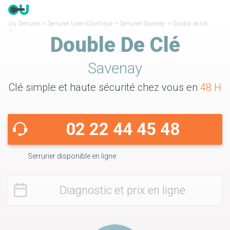
Ou Serrurier
>
Serrurier Loire-Atlantique
>
Serrurier Savenay
>
Double de clé
Savenay
Double De Clé
Savenay
Clé simple et haute sécurité chez vous en
48 H
02 22 44 45 48
Serrurier disponible en ligne
Diagnostic et prix en ligne