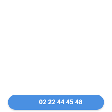
Reproduction et
duplication de clés à
Savenay. Livraison en
48h à domicile
02 22 44 45 48