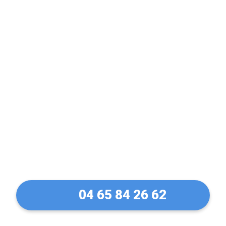
Expert en rideau
métallique & Volet
Manuel dans la Loire (42)
04 65 84 26 62