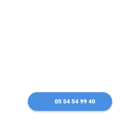
confiance pour ma
serrure Vachette à
Agen
05 54 54 99 40