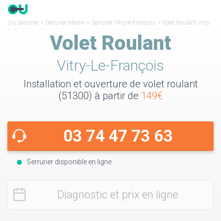
Ou Serrurier
>
Serrurier Marne
>
Serrurier Vitry-le-François
>
Volet Roulant Vitry-
le-François
Volet Roulant
Vitry-Le-François
Installation et ouverture de volet roulant
(51300) à partir de
149€
03 74 47 73 63
Serrurier disponible en ligne
Diagnostic et prix en ligne