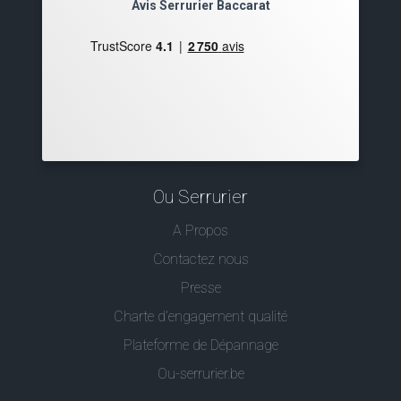
Avis Serrurier Baccarat
Ou Serrurier
A Propos
Contactez nous
Presse
Charte d’engagement qualité
Plateforme de Dépannage
Ou-serrurier.be