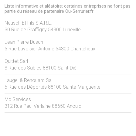
Liste informative et aléatoire: certaines entreprises ne font pas
partie du réseau de partenaire Ou-Serrurier.fr
Neusch Et Fils S.A.R.L.
30 Rue de Graffigny
54300
Lunéville
Jean Pierre Dusch
5 Rue Lavoisier Antoine
54300
Chanteheux
Quittet Sarl
3 Rue des Sables
88100
Saint-Dié
Laugel & Renouard Sa
5 Rue des Déportés
88100
Sainte-Marguerite
Mc Services
312 Rue Paul Verlaine
88650
Anould