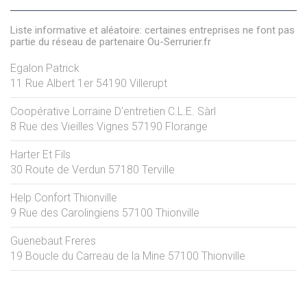
Liste informative et aléatoire: certaines entreprises ne font pas
partie du réseau de partenaire Ou-Serrurier.fr
Egalon Patrick
11 Rue Albert 1er
54190
Villerupt
Coopérative Lorraine D'entretien C.L.E. Sàrl
8 Rue des Vieilles Vignes
57190
Florange
Harter Et Fils
30 Route de Verdun
57180
Terville
Help Confort Thionville
9 Rue des Carolingiens
57100
Thionville
Guenebaut Freres
19 Boucle du Carreau de la Mine
57100
Thionville