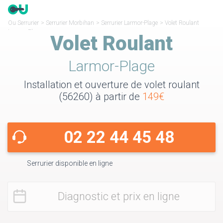
Ou Serrurier
>
Serrurier Morbihan
>
Serrurier Larmor-Plage
>
Volet Roulant
Larmor-Plage
Volet Roulant
Larmor-Plage
Installation et ouverture de volet roulant
(56260) à partir de
149€
02 22 44 45 48
Serrurier disponible en ligne
Diagnostic et prix en ligne