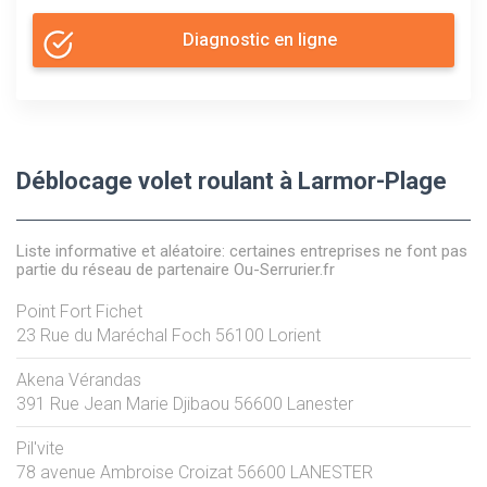
Diagnostic en ligne
Déblocage volet roulant à Larmor-Plage
Liste informative et aléatoire: certaines entreprises ne font pas
partie du réseau de partenaire Ou-Serrurier.fr
Point Fort Fichet
23 Rue du Maréchal Foch
56100
Lorient
Akena Vérandas
391 Rue Jean Marie Djibaou
56600
Lanester
Pil'vite
78 avenue Ambroise Croizat
56600
LANESTER