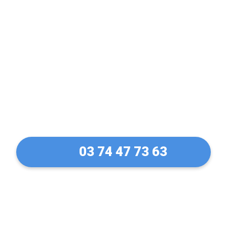
Déblocage et ouverture
de rideaux métallique à
Hettange-Grande en 30
Min !
03 74 47 73 63