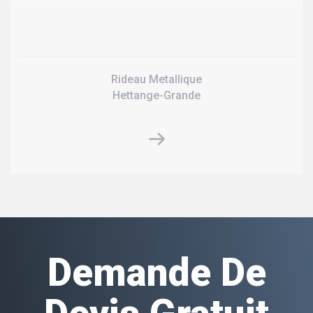
Rideau Metallique
Hettange-Grande
Demande De