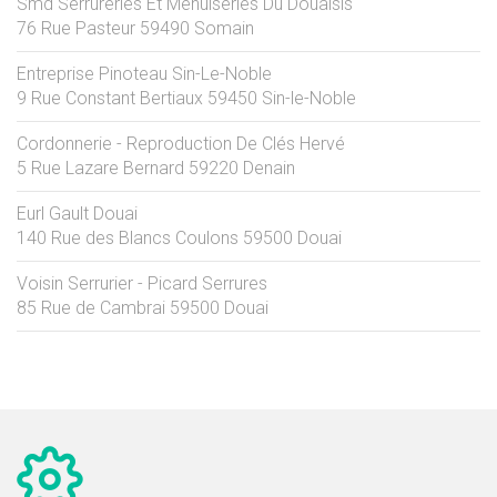
Smd Serrureries Et Menuiseries Du Douaisis
76 Rue Pasteur
59490
Somain
Entreprise Pinoteau Sin-Le-Noble
9 Rue Constant Bertiaux
59450
Sin-le-Noble
Cordonnerie - Reproduction De Clés Hervé
5 Rue Lazare Bernard
59220
Denain
Eurl Gault Douai
140 Rue des Blancs Coulons
59500
Douai
Voisin Serrurier - Picard Serrures
85 Rue de Cambrai
59500
Douai