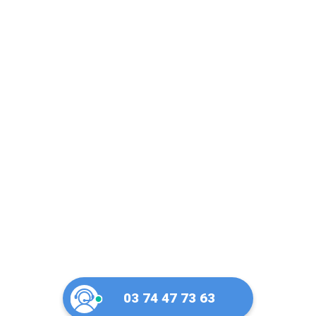
Un artisan serrurier
de confiance à
Roubaix
03 74 47 73 63