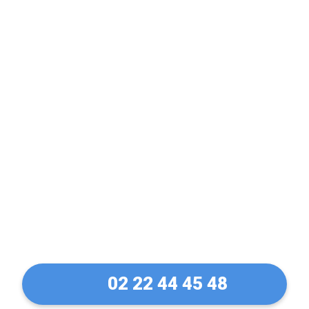
Porte claquée ? Fermée
à clé ? Pas de panique !
Ouverture de porte à
Alençon en 30 Min
02 22 44 45 48