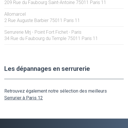
209 Rue du Faubourg Saint-Antoine
75011
Paris 11
Allomarcel
2 Rue Auguste Barbier
75011
Paris 11
Serrurerie Mrj - Point Fort Fichet - Paris
34 Rue du Faubourg du Temple
75011
Paris 11
Les dépannages en serrurerie
Retrouvez également notre sélection des meilleurs
Serrurier à Paris 12