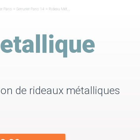
er Paris
>
Serrurier Paris 14
>
Rideau Métallique Paris 14
etallique
ion de rideaux métalliques