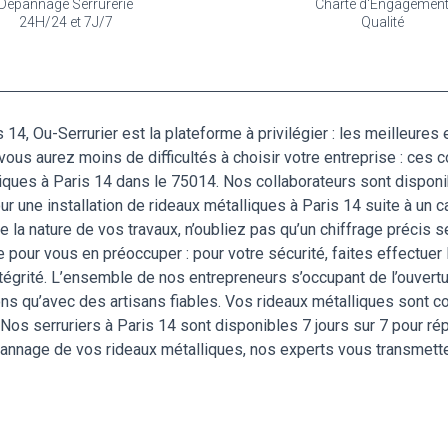
Dépannage Serrurerie
Charte d'Engagemen
24H/24 et 7J/7
Qualité
14, Ou-Serrurier est la plateforme à privilégier : les meilleures e
ous aurez moins de difficultés à choisir votre entreprise : ces
liques à Paris 14 dans le 75014. Nos collaborateurs sont disponibl
r une installation de rideaux métalliques à Paris 14 suite à un c
 la nature de vos travaux, n’oubliez pas qu’un chiffrage précis 
pour vous en préoccuper : pour votre sécurité, faites effectuer 
ntégrité. L’ensemble de nos entrepreneurs s’occupant de l’ouvertu
ons qu’avec des artisans fiables. Vos rideaux métalliques sont c
Nos serruriers à Paris 14 sont disponibles 7 jours sur 7 pour ré
epannage de vos rideaux métalliques, nos experts vous transmetten