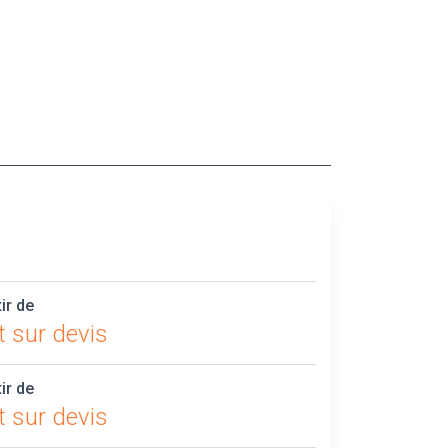
tir de
t sur devis
tir de
t sur devis