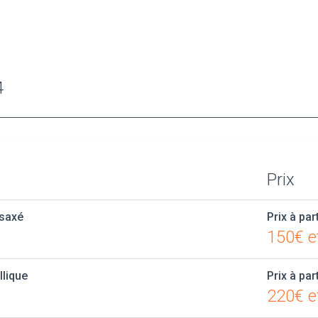
4
Prix
ésaxé
Prix à par
150€ e
llique
Prix à par
220€ e