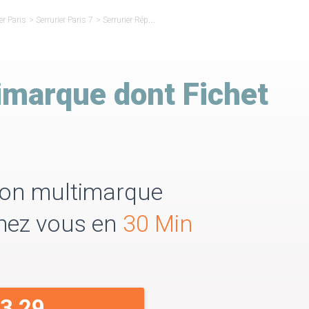
er Paris
>
Serrurier Paris 7
>
Serrurier Réparateur Fichet Paris7
imarque dont Fichet
tion multimarque
Chez vous en
30 Min
33 29