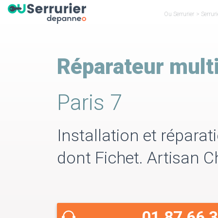
Ou Serrurier
>
Serruri
Réparateur mult
Paris 7
Installation et répara
dont Fichet. Artisan 
01 87 66 