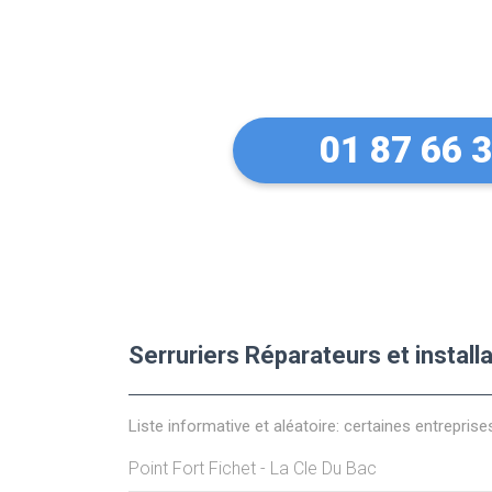
Des conseils 
équipements 
01 87 66 
Serruriers Réparateurs et install
Liste informative et aléatoire: certaines entreprise
Point Fort Fichet - La Cle Du Bac