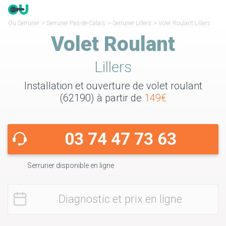
Ou Serrurier
>
Serrurier Pas-de-Calais
>
Serrurier Lillers
>
Volet Roulant Lillers
Volet Roulant
Lillers
Installation et ouverture de volet roulant
(62190) à partir de
149€
03 74 47 73 63
Serrurier disponible en ligne
Diagnostic et prix en ligne