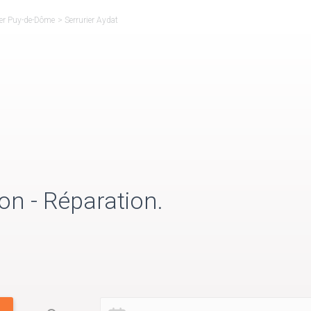
ier Puy-de-Dôme
>
Serrurier Aydat
on - Réparation.