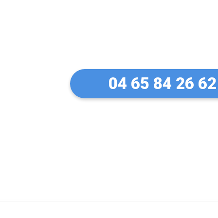
Un artisan serru
à Aydat
04 65 84 26 62