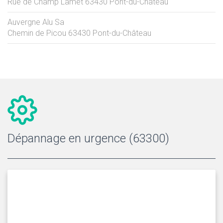
Rue de Champ Lamet
63430
Pont-du-Château
Auvergne Alu Sa
Chemin de Picou
63430
Pont-du-Château
Dépannage en urgence (63300)