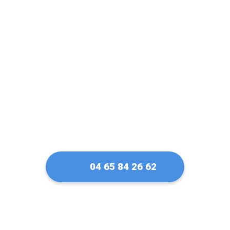
confiance pour ma
serrure Vachette à
Saint-Priest
04 65 84 26 62