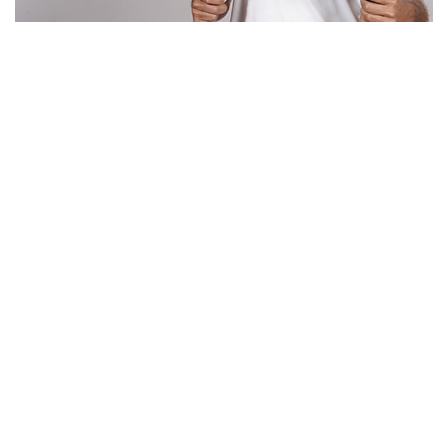
Un artisan serrurier
de confiance à
Cérans-Foulletourte