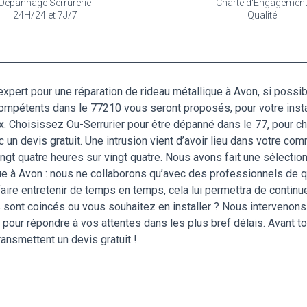
Dépannage Serrurerie
Charte d'Engagemen
24H/24 et 7J/7
Qualité
expert pour une réparation de rideau métallique à Avon, si possi
s compétents dans le 77210 vous seront proposés, pour votre insta
ix. Choisissez Ou-Serrurier pour être dépanné dans le 77, pour ch
ec un devis gratuit. Une intrusion vient d’avoir lieu dans votre 
ngt quatre heures sur vingt quatre. Nous avons fait une sélectio
que à Avon : nous ne collaborons qu’avec des professionnels de qu
ire entretenir de temps en temps, cela lui permettra de continu
s sont coincés ou vous souhaitez en installer ? Nous intervenon
 pour répondre à vos attentes dans les plus bref délais. Avant to
ansmettent un devis gratuit !