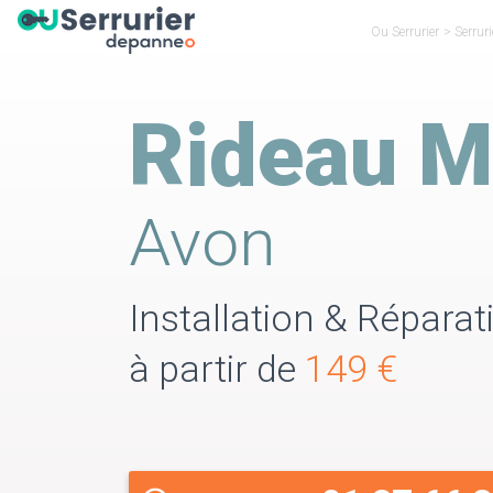
Ou Serrurier
>
Serrur
Rideau M
Avon
Installation & Réparat
à partir de
149 €