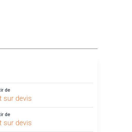
tir de
t sur devis
tir de
t sur devis