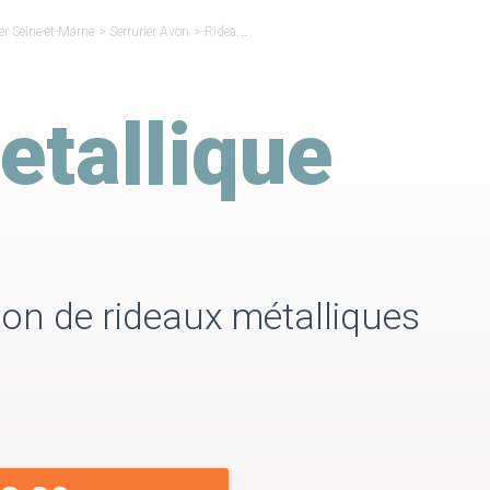
ier Seine-et-Marne
>
Serrurier Avon
>
Rideau Métallique Avon
etallique
ion de rideaux métalliques