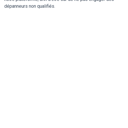
dépanneurs non qualifiés.
Un serrurier de
confiance pour ma
serrure Fichet à
Brie-Comte-Robert