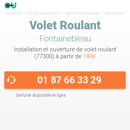
Ou Serrurier
>
Serrurier Seine-et-Marne
>
Serrurier Fontainebleau
>
Volet Roulant
Fontainebleau
Volet Roulant
Fontainebleau
Installation et ouverture de volet roulant
(77300) à partir de
149€
01 87 66 33 29
Serrurier disponible en ligne