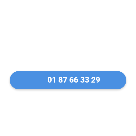
Déblocage et ouverture
de rideaux métallique à
Magny-le-Hongre en 30
Min !
01 87 66 33 29