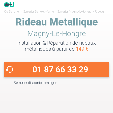
Ou Serrurier
>
Serrurier Seine-et-Marne
>
Serrurier Magny-le-Hongre
>
Rideau
Métallique Magny-le-Hongre
Rideau Metallique
Magny-Le-Hongre
Installation & Réparation de rideaux
métalliques à partir de
149 €
01 87 66 33 29
Serrurier disponible en ligne