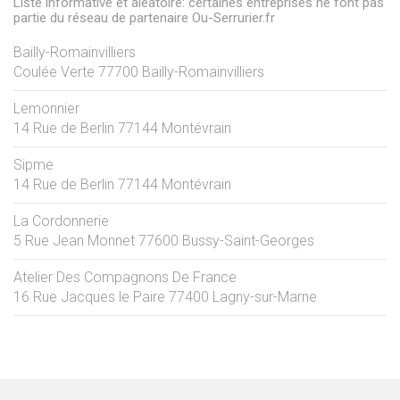
Liste informative et aléatoire: certaines entreprises ne font pas
partie du réseau de partenaire Ou-Serrurier.fr
Bailly-Romainvilliers
Coulée Verte
77700
Bailly-Romainvilliers
Lemonnier
14 Rue de Berlin
77144
Montévrain
Sipme
14 Rue de Berlin
77144
Montévrain
La Cordonnerie
5 Rue Jean Monnet
77600
Bussy-Saint-Georges
Atelier Des Compagnons De France
16 Rue Jacques le Paire
77400
Lagny-sur-Marne