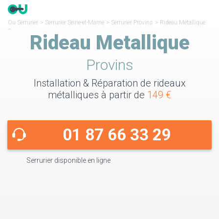
Ou Serrurier
>
Serrurier Seine-et-Marne
>
Serrurier Provins
>
Rideau Métallique
Provins
Rideau Metallique
Provins
Installation & Réparation de rideaux
métalliques à partir de
149 €
01 87 66 33 29
Serrurier disponible en ligne