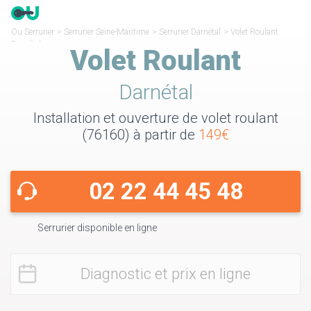
Ou Serrurier
>
Serrurier Seine-Maritime
>
Serrurier Darnétal
>
Volet Roulant
Darnétal
Volet Roulant
Darnétal
Installation et ouverture de volet roulant
(76160) à partir de
149€
02 22 44 45 48
Serrurier disponible en ligne
Diagnostic et prix en ligne