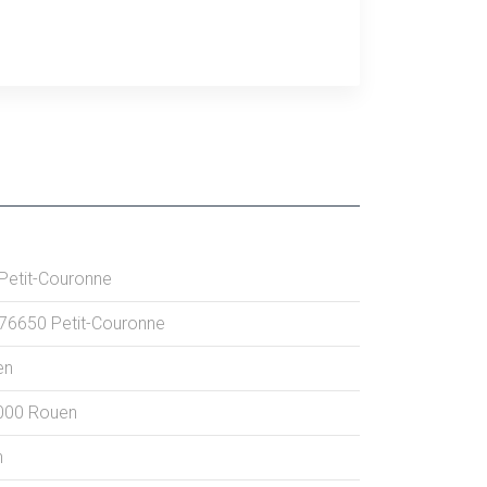
Petit-Couronne
76650
Petit-Couronne
en
000
Rouen
n