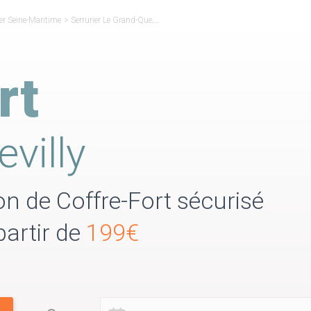
ier Seine-Maritime
>
Serrurier Le Grand-Quevilly
>
Coffre Fort Le Grand-Quevilly
rt
villy
ion de Coffre-Fort sécurisé
partir de
199€