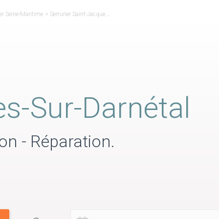
ier Seine-Maritime
>
Serrurier Saint-Jacques-sur-Darnétal
es-Sur-Darnétal
on - Réparation.