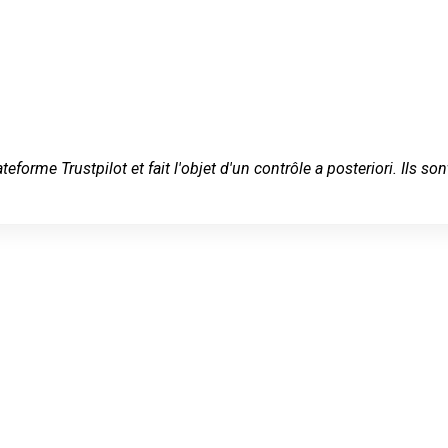
ateforme Trustpilot et fait l'objet d'un contrôle a posteriori. Ils
rrurier en
nt-
Darnétal