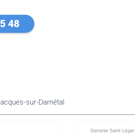
45 48
-Jacques-sur-Darnétal
Serrurier Saint-Lége