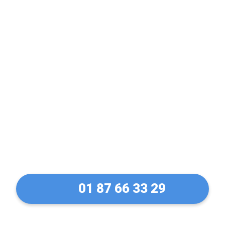
Porte claquée ? Fermée
à clé ? Pas de panique !
Ouverture de porte à
Coubron en 30 Min
01 87 66 33 29