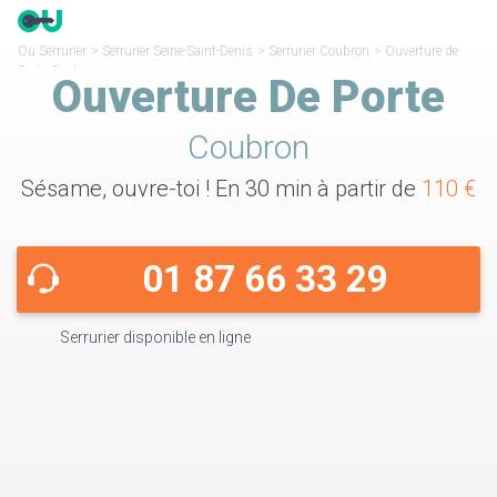
Ou Serrurier
>
Serrurier Seine-Saint-Denis
>
Serrurier Coubron
>
Ouverture de
Porte Coubron
Ouverture De Porte
Coubron
Sésame, ouvre-toi ! En 30 min à partir de
110 €
01 87 66 33 29
Serrurier disponible en ligne