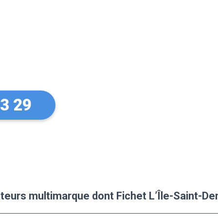
sur vos
Fichet
33 29
ateurs multimarque dont Fichet L’Île-Saint-De