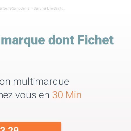
ier Seine-Saint-Denis
>
Serrurier L’Ile-Saint-Denis
>
Serrurier Réparateur Fichet L’Île-Sain
imarque dont Fichet
tion multimarque
Chez vous en
30 Min
33 29