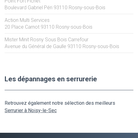
Point Fort Fichet
Boulevard Gabriel Péri
93110
Rosny-sous-Bois
Action Multi Services
20 Place Carnot
93110
Rosny-sous-Bois
Mister Minit Rosny Sous Bois Carrefour
Avenue du Général de Gaulle
93110
Rosny-sous-Bois
Les dépannages en serrurerie
Retrouvez également notre sélection des meilleurs
Serrurier à Noisy-le-Sec