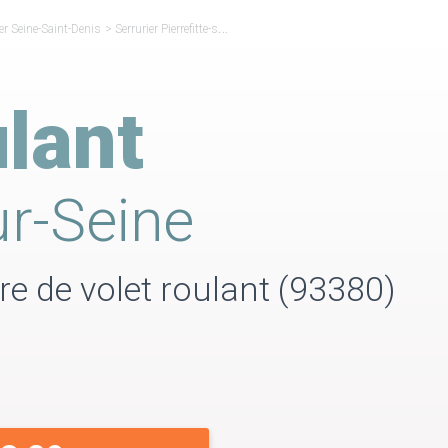
ier Seine-Saint-Denis
>
Serrurier Pierrefitte-sur-Seine
>
Volet Roulant Pierrefitte-sur-Seine
lant
ur-Seine
ure de volet roulant (93380)