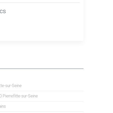
ics
tte-sur-Seine
0
Pierrefitte-sur-Seine
ains