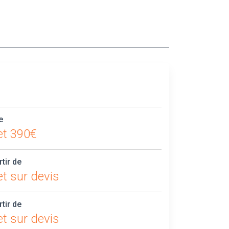
e
et 390€
rtir de
t sur devis
rtir de
t sur devis