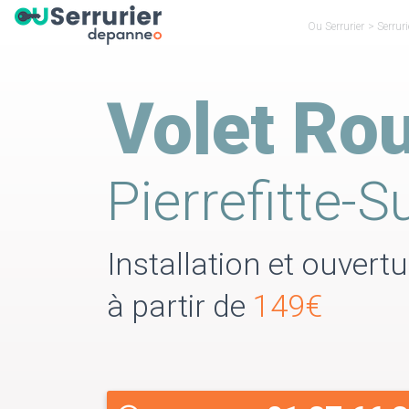
Ou Serrurier
>
Serrur
Volet Rou
Pierrefitte-S
Installation et ouvert
à partir de
149€