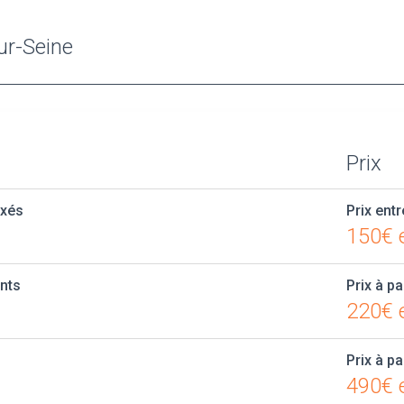
sur-Seine
Prix
axés
Prix entr
150€ 
ants
Prix à pa
220€ e
Prix à pa
490€ e