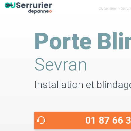
Ou Serrurier
>
Serrur
Porte Bl
Sevran
Installation et blindag
01 87 66 