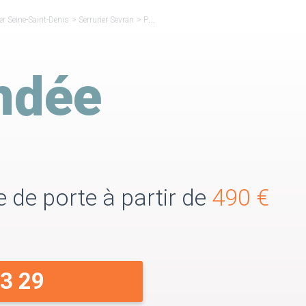
ier Seine-Saint-Denis
>
Serrurier Sevran
>
Porte blindée Sevran
indée
e de porte à partir de
490 €
33 29