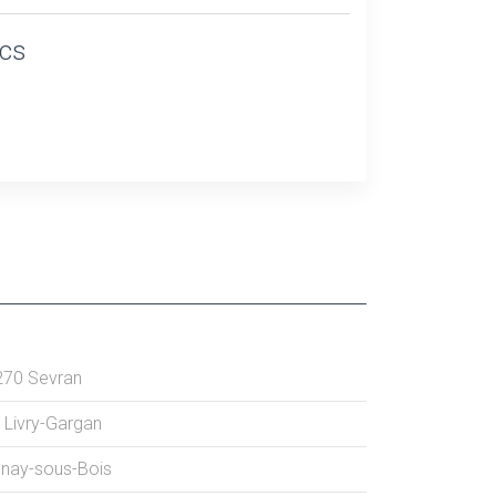
ics
270
Sevran
Livry-Gargan
lnay-sous-Bois