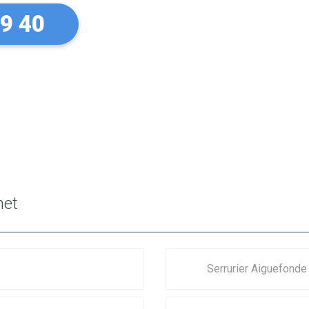
99 40
met
Serrurier Aiguefonde