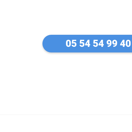
Un artisan serru
à Mazamet
05 54 54 99 40