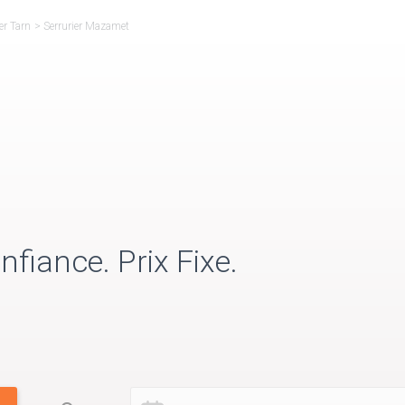
er Tarn
>
Serrurier Mazamet
nfiance. Prix Fixe.