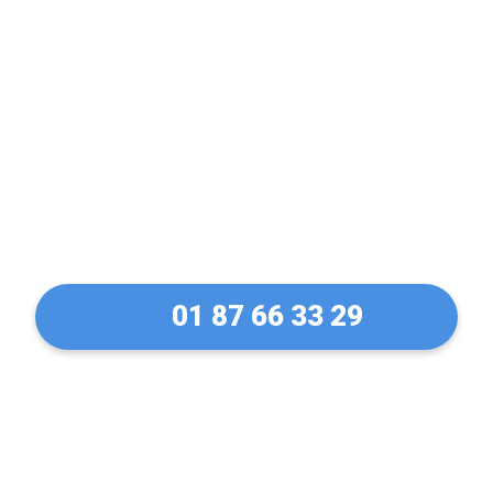
Déblocage et ouverture
de rideaux métallique à
Charenton-le-Pont en 30
Min !
01 87 66 33 29