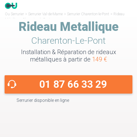
Ou Serrurier
>
Serrurier Val-de-Marne
>
Serrurier Charenton-le-Pont
>
Rideau
Métallique Charenton-le-Pont
Rideau Metallique
Charenton-Le-Pont
Installation & Réparation de rideaux
métalliques à partir de
149 €
01 87 66 33 29
Serrurier disponible en ligne