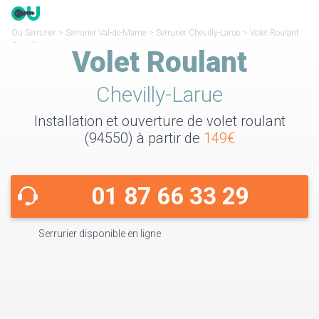
Ou Serrurier
>
Serrurier Val-de-Marne
>
Serrurier Chevilly-Larue
>
Volet Roulant
Chevilly-Larue
Volet Roulant
Chevilly-Larue
Installation et ouverture de volet roulant
(94550) à partir de
149€
01 87 66 33 29
Serrurier disponible en ligne