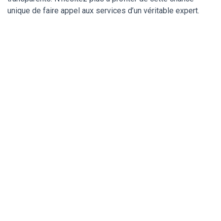
unique de faire appel aux services d’un véritable expert.
Un serrurier de
confiance pour ma
serrure Vachette