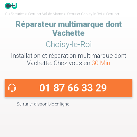
Ou Serrurier
>
Serrurier Val-de-Marne
>
Serrurier Choisy-le-Roi
>
Serrurier
Réparateur Vachette Choisy-le-Roi
Réparateur multimarque dont
Vachette
Choisy-le-Roi
Installation et réparation multimarque dont
Vachette. Chez vous en
30 Min
01 87 66 33 29
Serrurier disponible en ligne