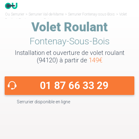
Ou Serrurier
>
Serrurier Val-de-Marne
>
Serrurier Fontenay-sous-Bois
>
Volet
Roulant Fontenay-sous-Bois
Volet Roulant
Fontenay-Sous-Bois
Installation et ouverture de volet roulant
(94120) à partir de
149€
01 87 66 33 29
Serrurier disponible en ligne