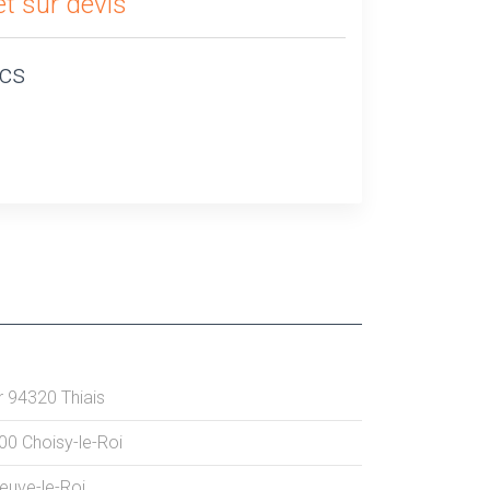
t sur devis
ics
r
94320
Thiais
00
Choisy-le-Roi
neuve-le-Roi