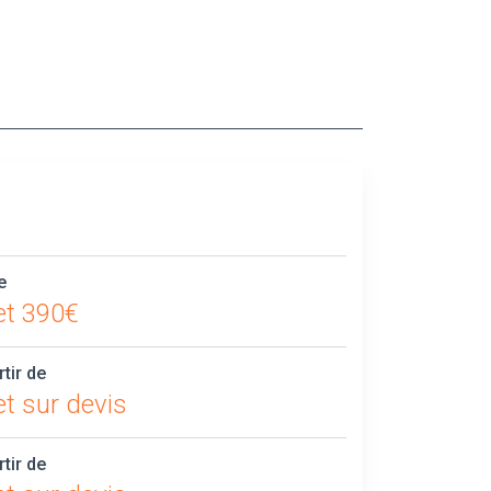
e
et 390€
rtir de
t sur devis
rtir de