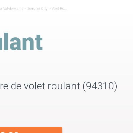
ier Val-de-Marne
>
Serrurier Orly
>
Volet Roulant Orly
lant
ure de volet roulant (94310)