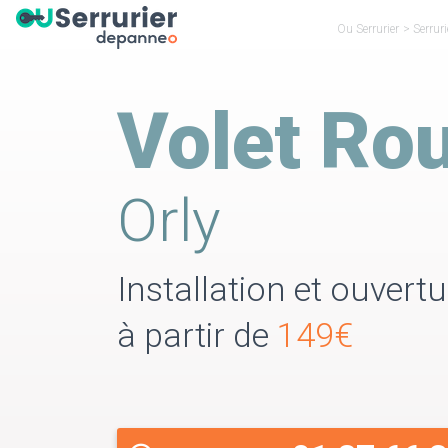
Ou Serrurier
>
Serrur
Volet Rou
Orly
Installation et ouvert
à partir de
149€