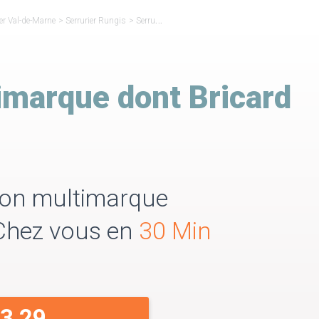
ier Val-de-Marne
>
Serrurier Rungis
>
Serrurier Réparateur Bricard Rungis
imarque dont Bricard
tion multimarque
 Chez vous en
30 Min
33 29