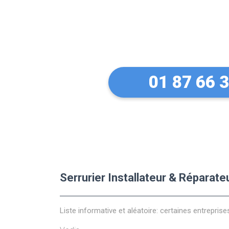
Trouvez un E
Bricard à Run
01 87 66 
Serrurier Installateur & Réparat
Liste informative et aléatoire: certaines entreprise