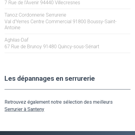
7 Rue de l'Avenir
94440
Villecresnes
Tanoz Cordonnerie Serrurerie
Val d'Yerres Centre Commercial
91800
Boussy-Saint-
Antoine
Aghilas-Daf
67 Rue de Brunoy
91480
Quincy-sous-Sénart
Les dépannages en serrurerie
Retrouvez également notre sélection des meilleurs
Serrurier à Santeny