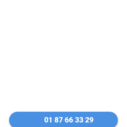
Serrurier Expert en
Coffre-Fort bloqué ou
verouillé à Sucy-en-Brie
(94370)
01 87 66 33 29