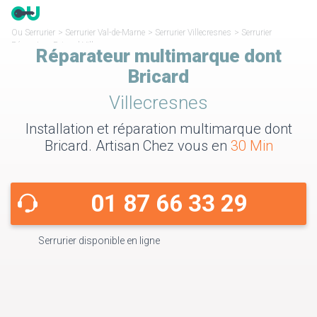
Ou Serrurier
>
Serrurier Val-de-Marne
>
Serrurier Villecresnes
>
Serrurier
Réparateur Bricard Villecresnes
Réparateur multimarque dont
Bricard
Villecresnes
Installation et réparation multimarque dont
Bricard. Artisan Chez vous en
30 Min
01 87 66 33 29
Serrurier disponible en ligne