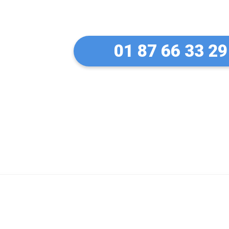
à Bouffémont
01 87 66 33 29