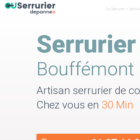
Ou Serrurier
>
Serruri
Serrurier
Bouffémont
Artisan serrurier de co
Chez vous en
30 Min