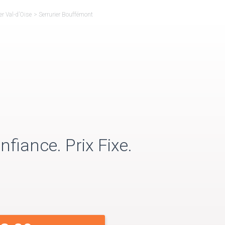
er Val-d’Oise
>
Serrurier Bouffémont
nfiance. Prix Fixe.