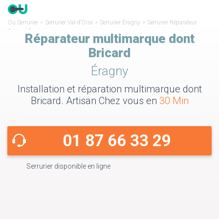
Ou Serrurier
>
Serrurier Val-d’Oise
>
Serrurier Éragny
>
Serrurier Réparateur
Bricard Éragny
Réparateur multimarque dont
Bricard
Éragny
Installation et réparation multimarque dont
Bricard. Artisan Chez vous en
30 Min
01 87 66 33 29
Serrurier disponible en ligne