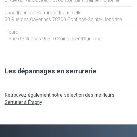
5 Rue du Renouveau
78700
Conflans-Sainte-Honorine
Chaudronnerie Serrurerie Industrielle
30 Rue des Cayennes
78700
Conflans-Sainte-Honorine
Picard
1 Rue d'Epluches
95310
Saint-Ouen-l'Aumône
Les dépannages en serrurerie
Retrouvez également notre sélection des meilleurs
Serrurier à Éragny