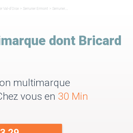
er Val-d’Oise
>
Serrurier Ermont
>
Serrurier Réparateur Bricard Ermont
imarque dont Bricard
tion multimarque
 Chez vous en
30 Min
33 29