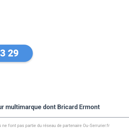
xpert
mont
33 29
eur multimarque dont Bricard Ermont
s ne font pas partie du réseau de partenaire Ou-Serrurier.fr