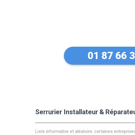
Trouvez un E
Bricard à Er
01 87 66 
Serrurier Installateur & Réparat
Liste informative et aléatoire: certaines entreprise