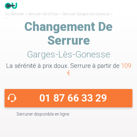
Ou Serrurier
>
Serrurier Val-d’Oise
>
Serrurier Garges-Lès-Gonesse
>
Changement de serrure Garges-Lès-Gonesse
Changement De
Serrure
Garges-Lès-Gonesse
La sérénité à prix doux. Serrure à partir de
109
€
01 87 66 33 29
Serrurier disponible en ligne