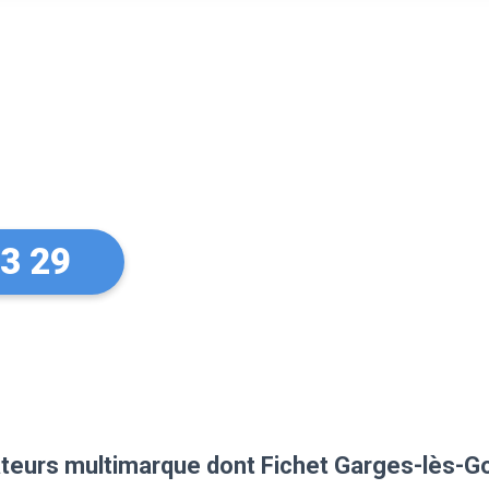
sur vos
Fichet
33 29
lateurs multimarque dont Fichet Garges-lès-