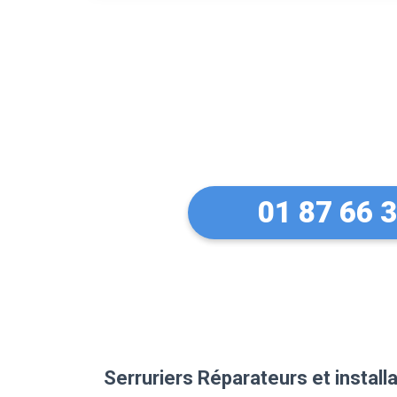
Des conseils 
équipements 
01 87 66 
Serruriers Réparateurs et instal