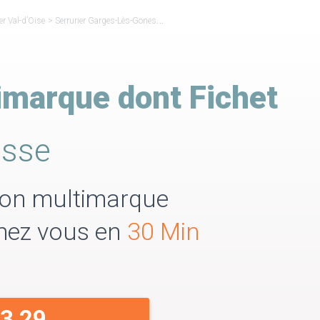
er Val-d’Oise
>
Serrurier Garges-Lès-Gonesse
>
Serrurier Réparateur Fichet Garges-lès
imarque dont Fichet
esse
tion multimarque
Chez vous en
30 Min
33 29