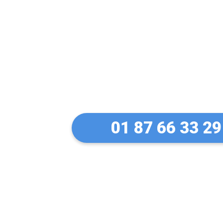
Un serrurier de
ma serrure Fich
Gonesse
01 87 66 33 29