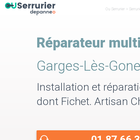
Ou Serrurier
>
Serruri
Réparateur mult
Garges-Lès-Gon
Installation et répara
dont Fichet. Artisan 
01 87 66 