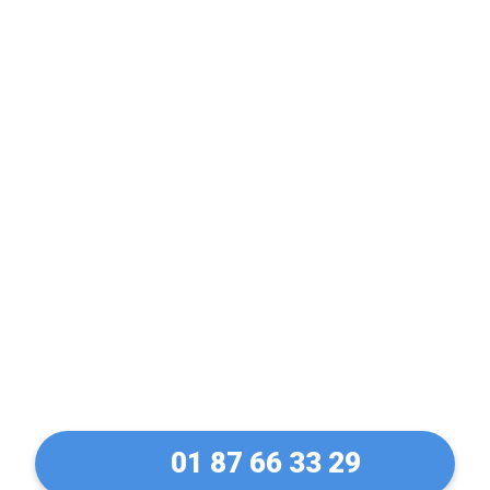
Expert en Volet
Electrique & Volet
Manuel à Goussainville
(95190)
01 87 66 33 29