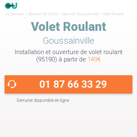
Ou Serrurier
>
Serrurier Val-d’Oise
>
Serrurier Goussainville
>
Volet Roulant
Goussainville
Volet Roulant
Goussainville
Installation et ouverture de volet roulant
(95190) à partir de
149€
01 87 66 33 29
Serrurier disponible en ligne