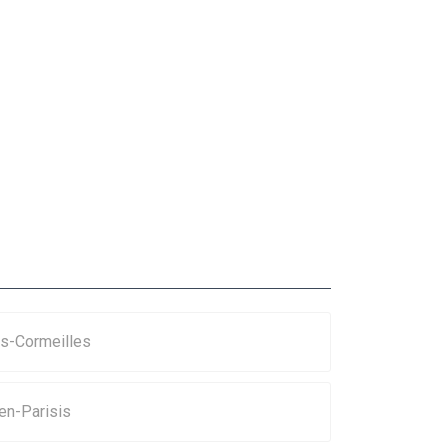
ès-Cormeilles
-en-Parisis