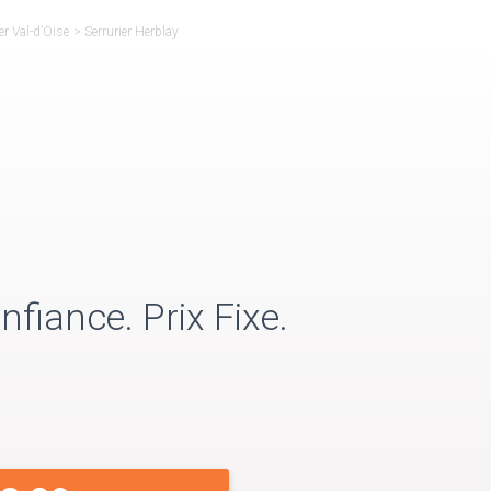
er Val-d’Oise
>
Serrurier Herblay
nfiance. Prix Fixe.